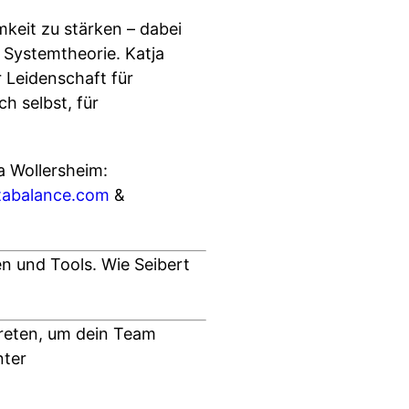
mkeit zu stärken – dabei
 Systemtheorie. Katja
r Leidenschaft für
h selbst, für
a Wollersheim:
abalance.com
&
en und Tools. Wie Seibert
treten, um dein Team
nter