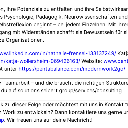
, ihre Potenziale zu entfalten und ihre Selbstwirksa
s Psychologie, Pädagogik, Neurowissenschaften und
lbstreflexion beginnt – bei jedem Einzelnen. Mit ihre
g mit Widerständen schafft sie Bewusstsein für sic
ze Organisationen.
www.linkedin.com/in/nathalie-frensel-133137249/
Katj
in/katja-wollersheim-069426163/
Website:
www.pent
t unter
https://pentabalance.com/modernwork2go/
Teamarbeit – und die braucht die richtigen Struktur
 du auf solutions.seibert.group/services/consulting.
ck zu dieser Folge oder möchtest mit uns in Kontakt 
n Work zu entwickeln? Dann kontaktiere uns gerne u
up
. Wir freuen uns auf deine Nachricht!