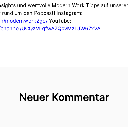
nsights und wertvolle Modern Work Tipps auf unsere
 rund um den Podcast! Instagram:
om/modernwork2go/
YouTube:
om/channel/UCQzVLgfwAZQcvMzLJW67xVA
Neuer Kommentar